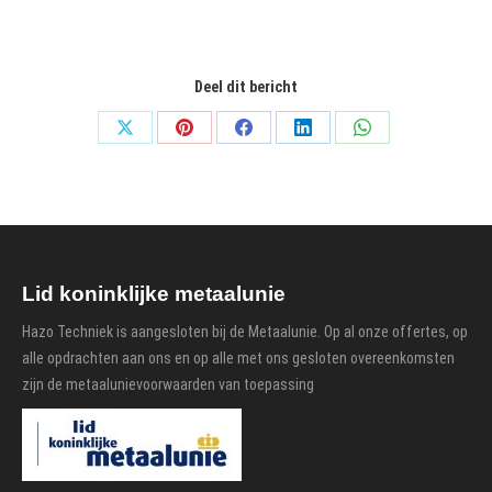
Deel dit bericht
Share
Share
Share
Share
Share
on
on
on
on
on
X
Pinterest
Facebook
LinkedIn
WhatsApp
Lid koninklijke metaalunie
Hazo Techniek is aangesloten bij de Metaalunie. Op al onze offertes, op
alle opdrachten aan ons en op alle met ons gesloten overeenkomsten
zijn de metaalunievoorwaarden van toepassing