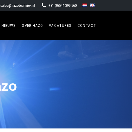
sales@hazotechniek.nl
+31 (0)544 399 560
NIEUWS
OVER HAZO
VACATURES
CONTACT
azo