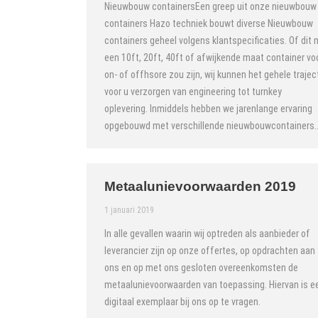
Nieuwbouw containersEen greep uit onze nieuwbouw
containers Hazo techniek bouwt diverse Nieuwbouw
containers geheel volgens klantspecificaties. Of dit 
een 10ft, 20ft, 40ft of afwijkende maat container vo
on- of offhsore zou zijn, wij kunnen het gehele trajec
voor u verzorgen van engineering tot turnkey
oplevering. Inmiddels hebben we jarenlange ervaring
opgebouwd met verschillende nieuwbouwcontainers
Metaalunievoorwaarden 2019
1 januari 2019
In alle gevallen waarin wij optreden als aanbieder of
leverancier zijn op onze offertes, op opdrachten aan
ons en op met ons gesloten overeenkomsten de
metaalunievoorwaarden van toepassing. Hiervan is e
digitaal exemplaar bij ons op te vragen.