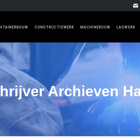
NTAINERBOUW
CONSTRUCTIEWERK
MACHINEBOUW
LASWERK
hrijver Archieven
H