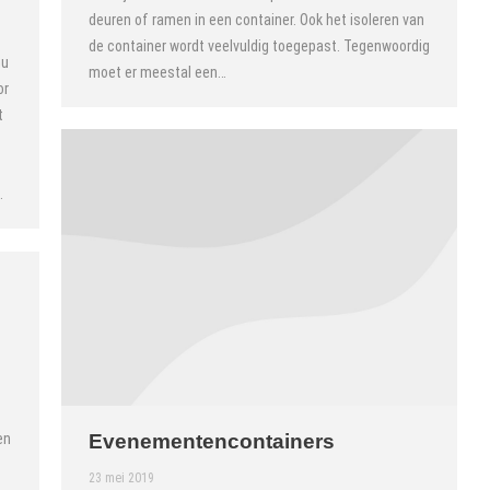
deuren of ramen in een container. Ook het isoleren van
de container wordt veelvuldig toegepast. Tegenwoordig
nu
moet er meestal een…
or
t
…
en
Evenementencontainers
23 mei 2019